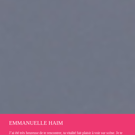
EMMANUELLE HAIM
J’ai été très heureuse de te rencontrer, ta vitalité fait plaisir à voir sur scène. Je te