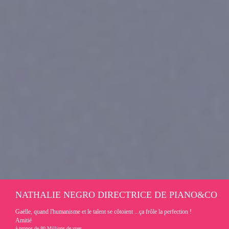
NATHALIE NEGRO DIRECTRICE DE PIANO&CO
Gaëlle, quand l'humanisme et le talent se côtoient ...ça frôle la perfection !
Amitié
à propos de 80 Millions de vues