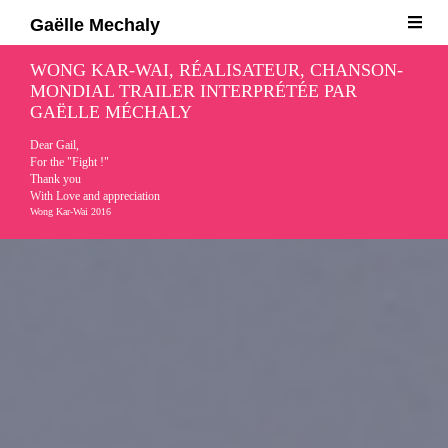
Gaëlle Mechaly
Direkt zum Inhalt
WONG KAR-WAI, RÉALISATEUR, CHANSON-
MONDIAL TRAILER INTERPRÉTÉE PAR
GAËLLE MÉCHALY
Dear Gail,
For the "Fight !"
Thank you
With Love and appreciation
Wong Kar-Wai 2016