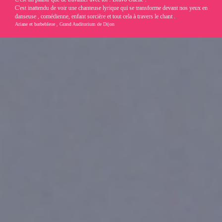
C'est inattendu de voir une chanteuse lyrique qui se transforme devant nos yeux en
danseuse , comédienne, enfant sorcière et tout cela à travers le chant .
Ariane et barbebleue , Grand Auditorium de Dijon