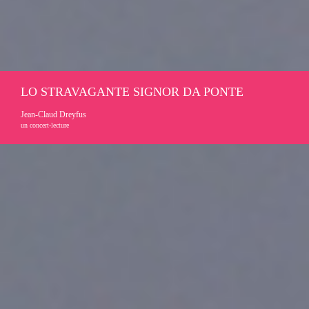
LO STRAVAGANTE SIGNOR DA PONTE
Jean-Claud Dreyfus
un concert-lecture