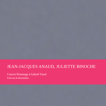
JEAN-JACQUES ANAUD, JULIETTE BINOCHE
Concert Hommage à Gabriel Yared
Festival de Beitteidine