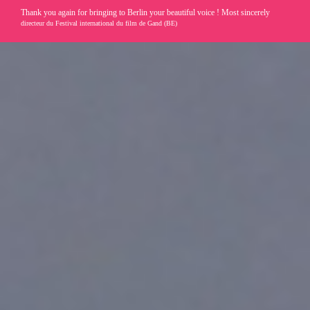
Thank you again for bringing to Berlin your beautiful voice ! Most sincerely
directeur du Festival international du film de Gand (BE)