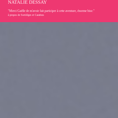
NATALIE DESSAY
"Merci Gaëlle de m'avoir fait participer à cette aventure, énorme bise."
à propos de Sortilèges et Carafons