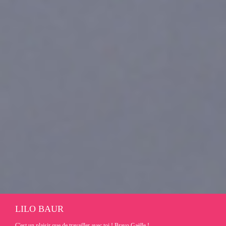
LILO BAUR
C'est un plaisir que de travailler avec toi ! Bravo Gaëlle !