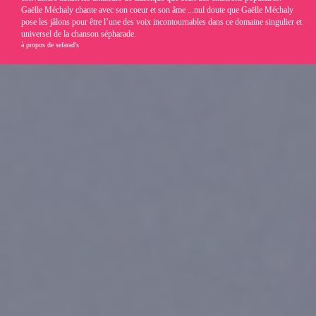
Gaëlle Méchaly chante avec son coeur et son âme ...nul doute que Gaëlle Méchaly
pose les jâlons pour être l’une des voix incontournables dans ce domaine singulier et
universel de la chanson sépharade.
à propos de sefarad's