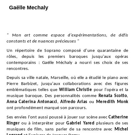
Biographie Gaëlle Méchaly
Skip to main content
Gaëlle Mechaly
" Mon art comme espace d'expérimentations, de défis
constants et de nuances précieuses "
Un répertoire de Soprano composé d’une quarantaine de
rôles, depuis les premiers baroques jusqu’aux opéras
contemporains : Gaëlle Méchaly a nourri ses choix de ses
rencontres.
Depuis sa ville natale, Marseille, où elle a étudié le piano avec
Pierre Barbizet, jusqu’aux collaborations avec des figures
emblématiques telles que
William Christie
pour l’opéra et la
musique baroque. Des personnalités comme
Renata Scotto
,
Anna Caterina Antonacci
,
Alfredo Arias
ou
Meredith Monk
ont profondément marqué son parcours.
Ses envies l’ont aussi poussé à jouer sur scène avec
Catherine
Ringer
ou à interpréter pour
Gabriel Yared
plusieurs de
ses
musiques de film, sans parler de sa rencontre avec
Michel