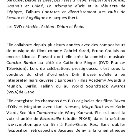
baroque,
Didon et Énée
,
Les Fêtes d’Hébé
,
Hippolyte et Aricie
,
Daphnis et Chloé
,
Le Triomphe d’Iris
et le rôle-titre de
Zéphyre
, l’album
Cantates et divertissement des Nuits de
Sceaux
et
Angélique
de Jacques Ibert.
Les DVD :
Médée
,
Actéon
,
Didon et Énée
.
Elle collabore depuis plusieurs années avec des compositeurs
de musique de films comme Gabriel Yared, Bruno Coulais ou
encore Nicolas Piovani dont elle crée la comédie musicale
Concha Bonita
au côté de Catherine Ringer (DVD France-
Télévision). Lors de célébrations prestigieuses, c’est sous la
conduite du chef d’orchestre Dirk Brossé qu’elle a pu
interpréter leurs œuvres : European Films Academy Awards à
Munich, Berlin, Tallinn ou au
World Soundtrack Awards
(WSA)
de Gand.
Elle enregistre les chansons des B.O originales des films
Taken
d’Olivier Megaton avec Liam Neeson,
Magnificat
avec Karin
Viard,
See You Tomorrow
de Wong Kar-waï. Elle est aussi la
voix chantée de
Ratatouille
(studio PIXAR) dans la création
live-symphonique du film à Paris-Grand Rex. Sans oublier
l’exposition rétrospective Jacques Demy à la cinémathèque