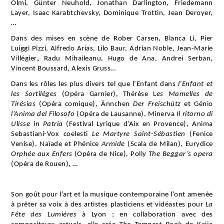
Olmi, Günter Neuhold, Jonathan Darlington, Friedemann
Layer, Isaac Karabtchevsky, Dominique Trottin, Jean Deroyer,
…
Dans des mises en scène de Rober Carsen, Blanca Li, Pier
Luiggi Pizzi, Alfredo Arias, Lilo Baur, Adrian Noble, Jean-Marie
Villégier
,
Radu Mihaileanu, Hugo de Ana, Andrei Serban,
Vincent Boussard, Alexis Gruss…
Dans les rôles les plus divers tel que l’Enfant dans
l’Enfant et
les Sortilèges
(Opéra Garnier), Thérèse L
es Mamelles de
Tirésias
(Opéra comique),
Ännchen
Der Freischütz
et Génio
l’Anima del Filosofo
(Opéra de Lausanne), Minerva
Il ritorno di
Ulisse in Patria
(Festival Lyrique d’Aix en Provence), Anima
Sebastiani-Vox coelesti
Le Martyre Saint-Sébastien
(Fenice
Venise), Naïade et Phénice
Armide
(Scala de Milan), Eurydice
Orphée aux Enfers
(Opéra de Nice), Polly
The Beggar’s opera
(Opéra de Rouen), …
Son goût pour l’art et la musique contemporaine l’ont amenée
à prêter sa voix à des artistes plasticiens et vidéastes pour
La
Fête des Lumières
à Lyon ; en collaboration avec des