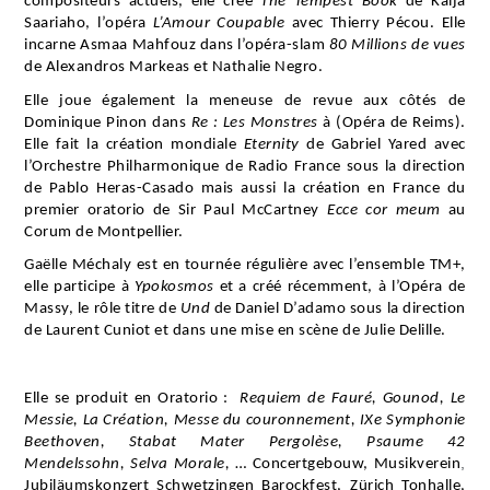
compositeurs actuels, elle crée
The Tempest Book
de Kaija
Saariaho, l’opéra
L’Amour Coupable
avec Thierry Pécou. Elle
incarne Asmaa Mahfouz dans l’opéra-slam
80 Millions de vues
de Alexandros Markeas et Nathalie Negro.
Elle joue également la meneuse de revue aux côtés de
Dominique Pinon dans
Re : Les Monstres
à (Opéra de Reims).
Elle fait la création mondiale
Eternity
de Gabriel Yared avec
l’Orchestre Philharmonique de Radio France sous la direction
de Pablo Heras-Casado mais aussi la création en France du
premier oratorio de Sir Paul McCartney
Ecce cor meum
au
Corum de Montpellier.
Gaëlle Méchaly est en tournée régulière avec l’ensemble TM+,
elle participe à
Ypokosmos
et a créé récemment, à l’Opéra de
Massy, le rôle titre de
Und
de Daniel D’adamo sous la direction
de Laurent Cuniot et dans une mise en scène de Julie Delille.
Elle se produit en Oratorio :
Requiem de Fauré, Gounod, Le
Messie, La Création, Messe du couronnement, IXe Symphonie
Beethoven, Stabat Mater Pergolèse, Psaume 42
,
Mendelssohn, Selva Morale,
… Concertgebouw, Musikverein
Jubiläumskonzert Schwetzingen Barockfest, Zürich Tonhalle,